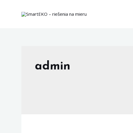
Preskočiť
na
obsah
admin