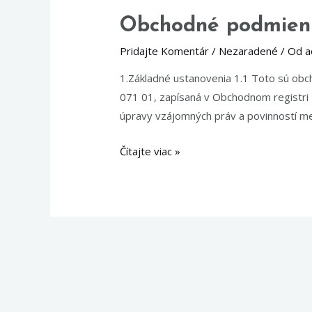
Obchodné podmien
Pridajte Komentár
/
Nezaradené
/ Od
a
1.Základné ustanovenia 1.1 Toto sú obc
071 01, zapísaná v Obchodnom registri 
úpravy vzájomných práv a povinností med
Obchodné
Čítajte viac »
podmienky