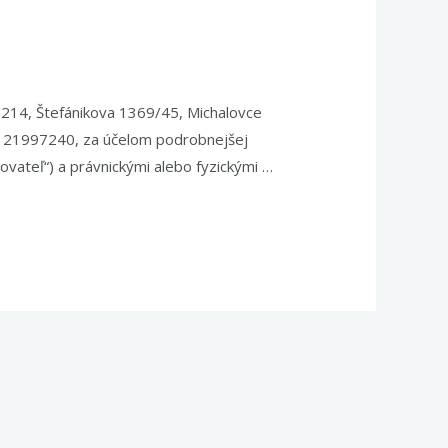
 214, Štefánikova 1369/45, Michalovce
 2121997240, za účelom podrobnejšej
vateľ“) a právnickými alebo fyzickými …